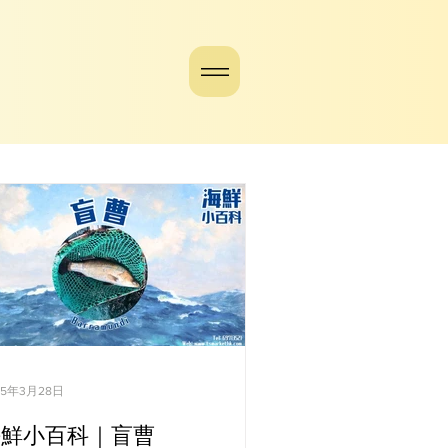
25年3月28日
海鮮小百科｜盲曹