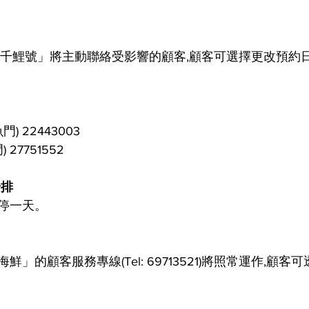
「千鯉號」將主動聯絡受影響的顧客,顧客可選擇更改預約
) 22443003
27751552
安排
停一天。
」的顧客服務專線(Tel: 69713521)將照常運作,顧