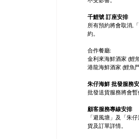
不受影響。
千鯉號 訂座安排
所有預約將會取消,
約。
合作餐廳:
金利來海鮮酒家 (鯉魚門
港龍海鮮酒家 (鯉魚門) 
朱仔海鮮 批發服務
批發送貨服務將會暫
顧客服務專線安排
「避風塘」及「朱仔海鮮
貨及訂單詳情。