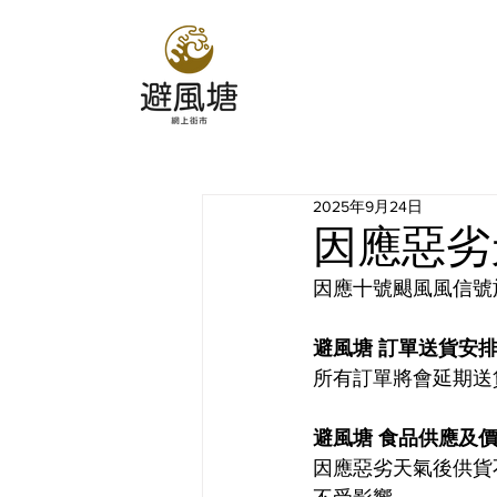
2025年9月24日
因應惡劣天
因應
十號颶風
風信號
避風塘 訂單送貨安
所有訂單將會延期送
避風塘 食品供應及
因應惡劣天氣後
供貨