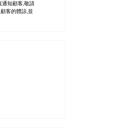
頁通知顧客,敬請
顧客的體諒,並
節及國慶節特別安排