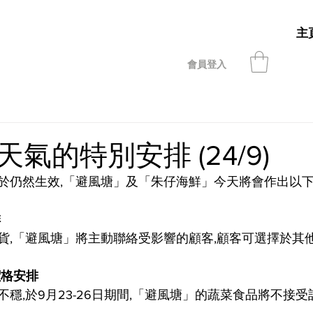
主
會員登入
氣的特別安排 (24/9)
於仍然生效,「避風塘」及「朱仔海鮮」今天將會作出以下
排
貨,「避風塘」將主動聯絡受影響的顧客,顧客可選擇於其
價格安排
不穩
,於9月23-26日
期間,「避風塘」
的蔬菜食品
將不接受