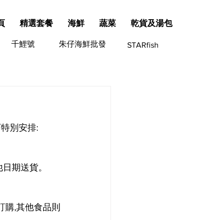
頁
精選套餐
海鮮
蔬菜
乾貨及湯包
千鯉號
朱仔海鮮批發
STARfish
特別安排:
他日期送貨。
訂購,其他食品則