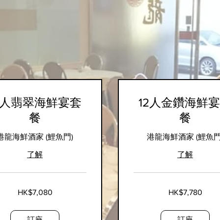
12人海鮮宴
 ‧
2人翡翠海鮮宴套
12人金鑽海鮮
餐
餐
港龍海鮮酒家 (鯉魚門)
港龍海鮮酒家 (鯉魚門
了解
了解
7,780
HK$7,080
HK$7,780
港
元
訂座
訂座