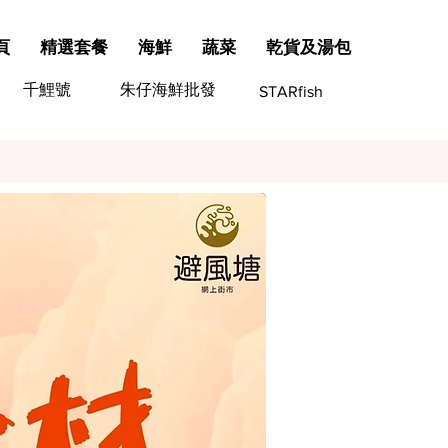
頁
精選套餐
海鮮
蔬菜
乾貨及湯包
千鯉號
朱仔海鮮批發
STARfish