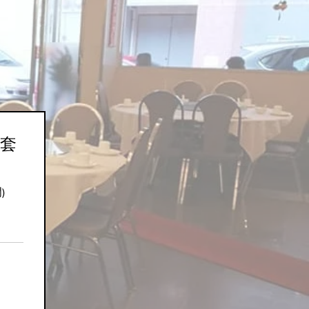
套餐
宴套
)