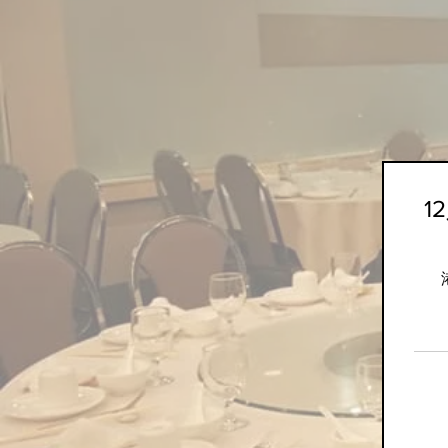
千鯉號
1
7,080
港
元