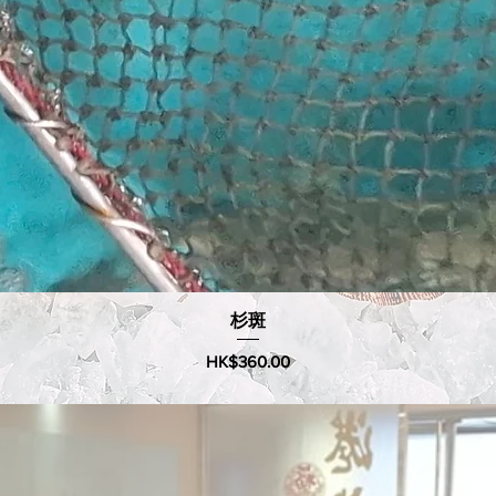
快速瀏覽
杉斑
價格
HK$360.00