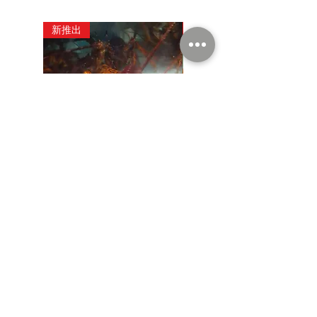
新推出
新推出
南澳龍蝦
價格
價格
HK$880.00
HK$280.00
服務介紹
最新消息
聯絡我們
© 2025 朱仔批發公司