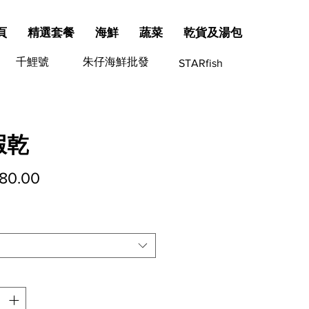
頁
精選套餐
海鮮
蔬菜
乾貨及湯包
千鯉號
朱仔海鮮批發
STARfish
蝦乾
價
80.00
格