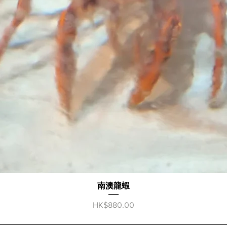
南澳龍蝦
快速瀏覽
價格
HK$880.00