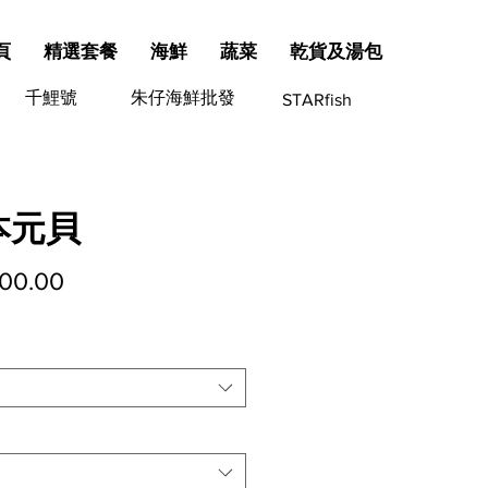
頁
精選套餐
海鮮
蔬菜
乾貨及湯包
千鯉號
朱仔海鮮批發
STARfish
本元貝
價
00.00
格