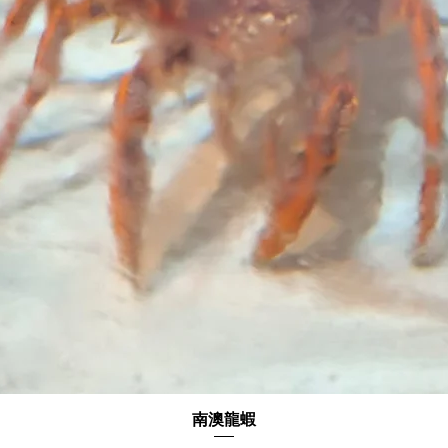
南澳龍蝦
快速瀏覽