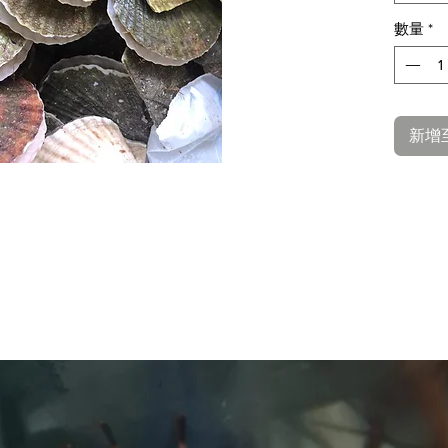
數量
*
新增