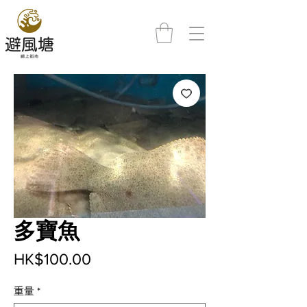
多寶魚
價
HK$100.00
格
重量
*