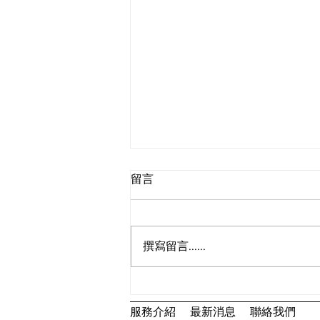
因應惡劣天氣的特別安排
留言
(24/9)
因應 十號颶風 風信號於仍然生效,
「避風塘」及「朱仔海鮮」今天將
撰寫留言......
會作出以下特別安排: 避風塘 訂單
送貨安排 所有訂單將會延期送貨,
「避風塘」將主動聯絡受影響的顧
客,顧客可選擇於其他日期送貨。
服務介紹
最新消息
聯絡我們
避風塘 食品供應及價格安排 因應