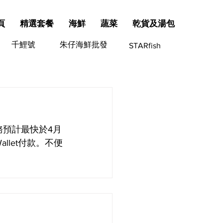
頁
精選套餐
海鮮
蔬菜
乾貨及湯包
千鯉號
朱仔海鮮批發
STARfish
務預計最快於4月
allet付款。不便