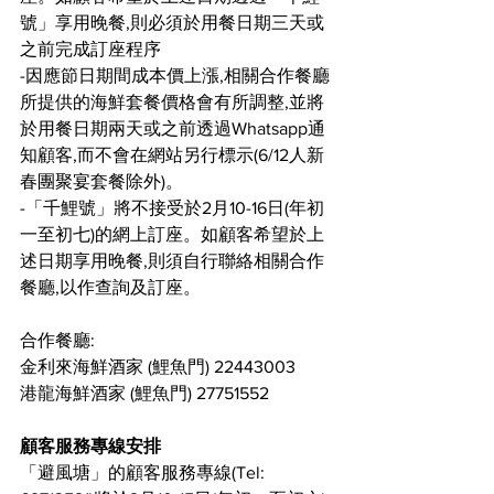
號」享用晚餐,則必須於用餐日期三天或
之前完成訂座程序
-因應節日期間成本價上漲,相關合作餐廳
所提供的海鮮套餐價格會有所調整,並將
於用餐日期兩天或之前透過Whatsapp通
知顧客,而不會在網站另行標示(6/12人新
春團聚宴套餐除外)。
-
「
千鯉號
」將不接受於
2月10-16日(年初
一至初七)
的網上訂座。如顧客希望於上
述日期享用晚餐,則須自行聯絡相關合作
餐廳,以作查詢及訂座。
合作餐廳:
金利來海鮮酒家 (鯉魚門) 22443003
港龍海鮮酒家 (鯉魚門) 27751552
顧客服務專線安排
「避風塘」的顧客服務專線(Tel: 