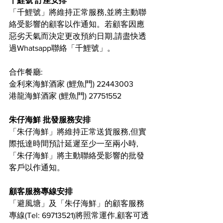
千鯉號 訂座安排
「千鯉號」將維持正常服務,並將主動聯
絡受影響的顧客以作通知。若顧客因應
惡劣天氣而決定更改預約日期,請盡快透
過Whatsapp聯絡「千鯉號」。
合作餐廳:
金利來海鮮酒家 (鯉魚門) 22443003
港龍海鮮酒家 (鯉魚門) 27751552  
朱仔海鮮 批發服務安排
「朱仔海鮮」將維持正常送貨服務,但實
際抵達時間預計延遲至少一至兩小時,
「朱仔海鮮」將主動聯絡受影響的批發
客戶以作通知。
顧客服務專線安排 
「避風塘」及「朱仔海鮮」的顧客服務
專線(Tel: 69713521)將照常運作,顧客可透