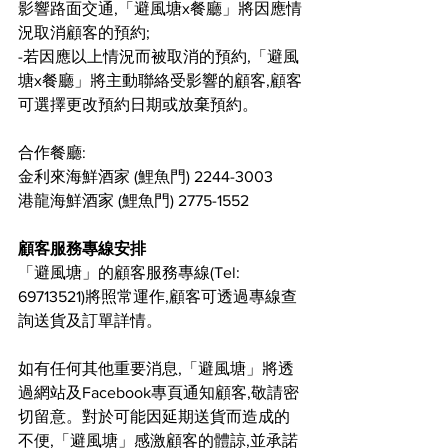
影響路面交通,「避風塘x餐廳」將因應情
況取消顧客的預約; 
-若因應以上情況而被取消的預約,「避風
塘x餐廳」將主動聯絡受影響的顧客,顧客
可選擇更改預約日期或放棄預約。
合作餐廳:
金利來海鮮酒家 (鯉魚門) 2244-3003
港龍海鮮酒家 (鯉魚門) 2775-1552
顧客服務專線安排
「避風塘」的顧客服務專線(Tel: 
69713521)將照常運作,顧客可透過專線查
詢送貨及訂單詳情。
如有任何其他重要消息,「避風塘」將透
過網站及Facebook專頁通知顧客,敬請密
切留意。對於可能因延期送貨而造成的
不便,「避風塘」感激顧客的體諒,並承諾