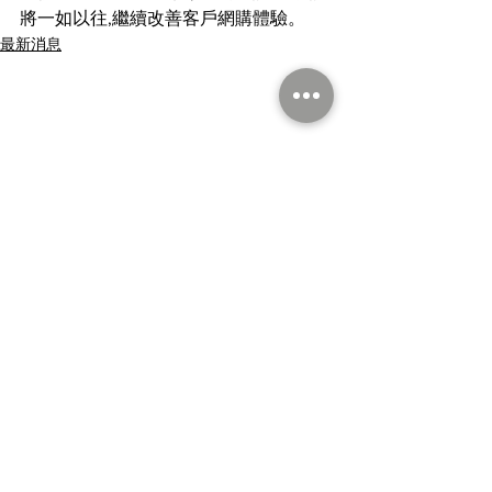
將一如以往,繼續改善客戶網購體驗。
最新消息
因應惡劣天氣的特別安排
因應業務重整的
(23/9)
菜食品調整
因應八號烈風或暴風信號於仍
為了配合「避風塘
留言