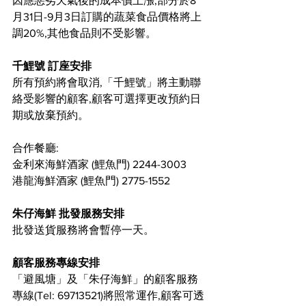
因應惡劣天氣後的成本價上漲,部分於8
月31日-9月3日訂購的蔬菜食品價格將上
調20%,其他食品則不受影響。
千鯉號 訂座安排
所有預約將會取消,「千鯉號」將主動聯
絡受影響的顧客,顧客可選擇更改預約日
期或放棄預約。
合作餐廳:
金利來海鮮酒家 (鯉魚門) 2244-3003
港龍海鮮酒家 (鯉魚門) 2775-1552  
朱仔海鮮 批發服務安排
批發送貨服務將會暫停一天。
顧客服務專線安排
「避風塘」及「朱仔海鮮」的顧客服務
專線(Tel: 69713521)將照常運作,顧客可透