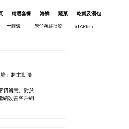
頁
精選套餐
海鮮
蔬菜
乾貨及湯包
千鯉號
朱仔海鮮批發
STARfish
風塘」將主動聯
請密切留意。對於
繼續改善客戶網