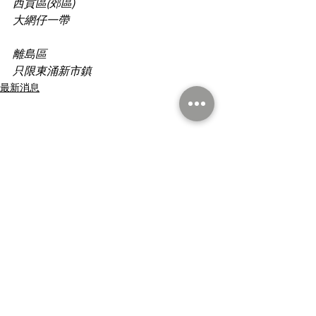
西貢區(郊區)
大網仔一帶
離島區
只限東涌新市鎮
最新消息