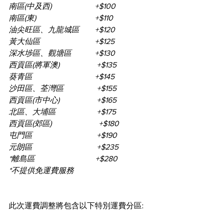
南區(中及西)                      +$100
南區(東)                              +$110
油尖旺區、九龍城區        +$120
黃大仙區                            +$125
深水埗區、觀塘區            +$130
西貢區(將軍澳)                   +$135
葵青區                                +$145
沙田區、荃灣區                 +$155
西貢區(市中心)                   +$165
北區、大埔區                     +$175
西貢區(郊區)                        +$180
屯門區                                 +$190
元朗區                                 +$235
*離島區                               +$280
*不提供免運費服務​
此次運費調整將包含以下特別運費分區: