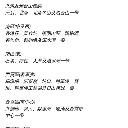
北角及炮台山優惠
天后、北角、北角半山及炮台山一帶
南區(中及西)
香港仔、黃竹坑、陽明山莊、鴨脷洲、
舂坎角、數碼港及深水灣一帶
南區(東)
石澳、赤柱、大潭及淺水灣一帶
西貢區(將軍澳)
馬游塘、調景嶺、坑口、將軍澳、寶
琳、將軍澳工業邨及日出康城一帶
西貢區(市中心)
井欄樹、科大、銀線灣、蠔涌及西貢市
中心一帶