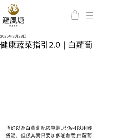
2025年3月28日
健康蔬菜指引2.0｜白蘿蔔
唔好以為白蘿蔔配搭單調,只係可以用嚟
煲湯。但係其實只要加多啲創意,白蘿蔔