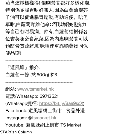
蒸煮炆燉樣樣得! 佢㗎營養都好多樣化㗎,
特別係啲腸胃唔好㗎人,因為白蘿蔔㗎芥
子油可以促進腸胃蠕動,有助通便。唔但
單咁,白蘿蔔㗎維他命C可以增強抵抗力,
等自己冇咁易病。仲有,白蘿蔔絕對係各
位耆英㗎必食蔬菜,因為內裏㗎營養可以
預防骨質疏鬆,咁咪唔使單靠啲藥物同保
健品囉!
---------------------------------------------
「避風塘」推介:
白蘿蔔一條 (約600g) $13
---------------------------------------------
網站: 
www.tsmarket.hk
電話/Whatsapp: 69713521
(Whatsapp捷徑: 
https://bit.ly/3aa9scX
)
Facebook: 避風塘網上街市 - 食品外送
Instagram: @
tsmarket.hk
Youtube: 避風塘網上街市 TS Market
STARfish Column