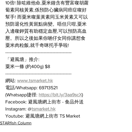
10倍! 除咗維他命,粟米鐘含有豐富㗎胡蘿
蔔素同核黃素,係預防心臟病同癌症㗎好
幫手! 而粟米㗎葉黃素同玉米黃素又可以
預防退化性黃斑點病變。唔但只咁,粟米
入邊㗎鉀質有助穩定血壓,可以預防高血
壓。所以之後如果你啲仔女同你講想食
粟米肉粒飯,就千奇咪托手爭啦!
---------------------------------------------
「避風塘」推介:
粟米一條 (約400g) $8
---------------------------------------------
網站: 
www.tsmarket.hk
電話/Whatsapp: 69713521
(Whatsapp捷徑: 
https://bit.ly/3aa9scX
)
Facebook: 避風塘網上街市 - 食品外送
Instagram: @
tsmarket.hk
Youtube: 避風塘網上街市 TS Market
STARfish Column