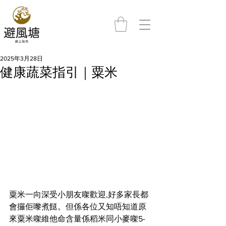
2025年3月28日
健康蔬菜指引｜粟米
粟米一向深受小朋友㗎歡迎,好多家長都
會攞佢嚟煮餸。但係各位又知唔知道原
來粟米㗎維他命含量係稻米同小麥㗎5-